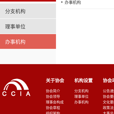
办事机构
分支机构
理事单位
办事机构
关于协会
机构设置
协会
协会简介
分支机构
公告通
协会领导
理事单位
协会要
理事会构成
办事机构
文化要
协会章程
政策法
组织架构
大事总